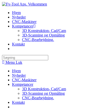
Skip
to
Hjem
content
Nyheder
CNC-Maskiner
Kompetancer
3D Konstruktion- Cad/Cam
3D-Scanning og Opmåling
CNC-Bearbejdning.
Kontakt
Toggle
website
search
Menu
Luk
Hjem
Nyheder
CNC-Maskiner
Kompetancer
3D Konstruktion- Cad/Cam
3D-Scanning og Opmåling
CNC-Bearbejdning.
Kontakt
Toggle
website